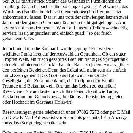
Seit 2019 führt Patrick Stehrer das Gasthaus in Puchkirchen am
Trattberg. Getan hat sich seither so einiges! „Erstes Ziel war es, das
Wirtshaus (Familienbetrieb seit Generationen) im Hier und Jetzt
ankommen zu lassen. Das ist uns trotz der schwierigen letzten zwei
Jahre mit den ganzen Coronamaßnahmen recht gut gelungen. Am
besten sieht man den neuen ‚Wind‘ auf unseren Tellern – schneidig
serviert, lässig angerichtet und einfach guad!“ so der frisch
gebackene Vater.
Jedoch nicht nur die Kulinarik wurde gepimpt! Ein weiterer
wichtiger Punkt liegt auf der Auswahl an Getränken. Ob ein guter
Tropfen Wein, ein frisch gezapftes Bier, ein trendiges Spritzgetränk
oder ein animierender Cocktail an der Bar – zu jedem Anlass gibt es
den perfekten Begleiter. Denn das Lokal soll mehr sein als einfach
nur „Essen gehen“! Das Gasthaus Holzwirt - ein Ort der
Geselligkeit, der Zusammenkunft, ein Treffpunkt für Familie,
Freunde und Bekannte - ein Ort, um das Leben zu genießen!
Reservieren Sie am besten gleich Ihre Feierlichkeit wie Taufe,
Erstkommunion, Geburtstags.-, Jubiläums.-, Pensionierungsfeier
oder Hochzeit im Gasthaus Holzwirt!
Reservierungen gerne telefonisch unter 07682 7272 oder per E-Mail
an
Diese E-Mail-Adresse ist vor Spambots geschützt! Zur Anzeige
muss JavaScript eingeschaltet sein.
Öffnungszeiten: Freitag bis Dienstag ab 17:30 Uhr, an Sonn- und