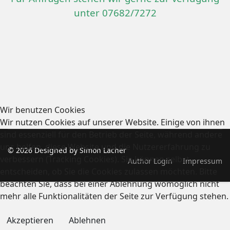
unter 07682/7272
Wir benutzen Cookies
Wir nutzen Cookies auf unserer Website. Einige von ihnen
sind essenziell für den Betrieb der Seite, während andere
uns helfen, diese Website und die Nutzererfahrung zu
© 2026 Designed by Simon Lacher
verbessern (Tracking Cookies). Sie können selbst
Author Login
Impressum
entscheiden, ob Sie die Cookies zulassen möchten. Bitte
beachten Sie, dass bei einer Ablehnung womöglich nicht
mehr alle Funktionalitäten der Seite zur Verfügung stehen.
Akzeptieren
Ablehnen